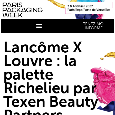
TENEZ MOI
INFORME
Lancôme X
Louvre : la
palette
Richelieu par
Texen Beauty