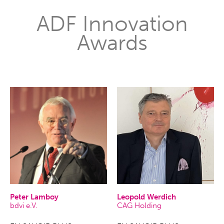
ADF Innovation
Awards
Peter Lamboy
Leopold Werdich
bdvi e.V.
CAG Holding