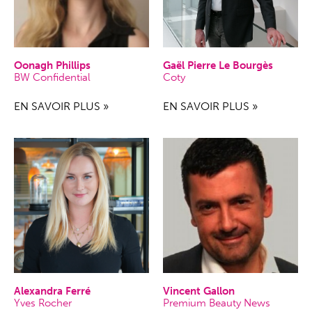
Oonagh Phillips
Gaël Pierre Le Bourgès
BW Confidential
Coty
EN SAVOIR PLUS »
EN SAVOIR PLUS »
Alexandra Ferré
Vincent Gallon
Yves Rocher
Premium Beauty News