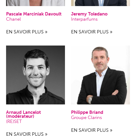
Pascale Marciniak Davoult
Jeremy Toledano
Chanel
Interparfums
EN SAVOIR PLUS »
EN SAVOIR PLUS »
Arnaud Lancelot
Philippe Briand
(modérateur)
Groupe Clarins
(RE)SET
EN SAVOIR PLUS »
EN SAVOIR PLUS »