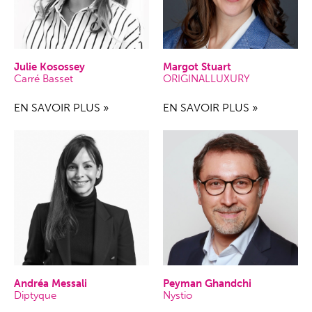
Julie Kosossey
Margot Stuart
Carré Basset
ORIGINALLUXURY
EN SAVOIR PLUS »
EN SAVOIR PLUS »
Andréa Messali
Peyman Ghandchi
Diptyque
Nystio