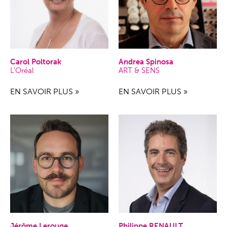
Carol Poltorak
Andrea Spinosa
L'Oréal
ART & SENS
EN SAVOIR PLUS »
EN SAVOIR PLUS »
Philippe RENAULT
Jérôme Lerouge