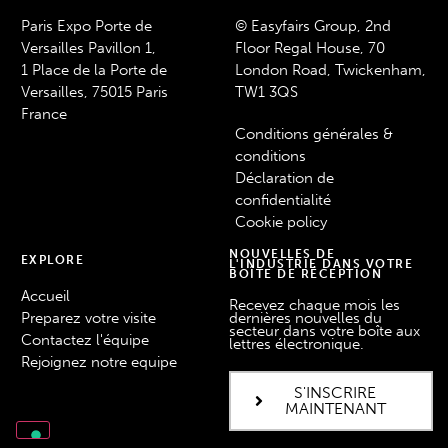
Paris Expo Porte de
© Easyfairs Group, 2nd
Versailles Pavillon 1,
Floor Regal House, 70
1 Place de la Porte de
London Road, Twickenham,
Versailles, 75015 Paris
TW1 3QS
France
Conditions générales &
conditions
Déclaration de
confidentialité
Cookie policy
NOUVELLES DE
EXPLORE
L'INDUSTRIE DANS VOTRE
BOÎTE DE RÉCEPTION
Accueil
Recevez chaque mois les
Preparez votre visite
dernières nouvelles du
secteur dans votre boîte aux
Contactez l'équipe
lettres électronique.
Rejoignez notre equipe
S'INSCRIRE
MAINTENANT