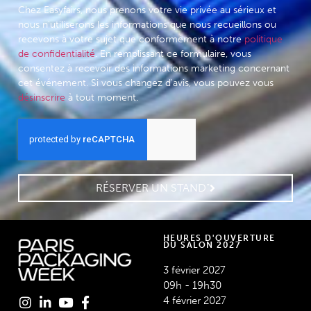
Chez Easyfairs, nous prenons votre vie privée au sérieux et
nous n'utiliserons les informations que nous recueillons ou
recevons à votre sujet que conformément à notre
politique
de confidentialité
. En remplissant ce formulaire, vous
consentez à recevoir des informations marketing concernant
cet événement. Si vous changez d'avis, vous pouvez vous
désinscrire
à tout moment.
RÉSERVER UN STAND”
HEURES D'OUVERTURE
DU SALON 2027
3 février 2027
09h - 19h30
4 février 2027