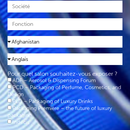
Pour quel salon souhaitez-vous exposer ?
ADF – Aerosol & Dispensing Forum
PCD – Packaging of Perfume, Cosmetics, and
Design
PLD – Packaging of Luxury Drinks
Packaging Première – the future of luxury
packaging
Indécis