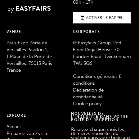
09h - 17h
ACTIVER LE RAPPEL
VENUE
CORPORATE
Paris Expo Porte de
© Easyfairs Group, 2nd
Versailles Pavillon 1,
Floor Regal House, 70
1 Place de la Porte de
London Road, Twickenham,
Versailles, 75015 Paris
TW1 3QS
France
Conditions générales &
conditions
Déclaration de
confidentialité
Cookie policy
NOUVELLES DE
EXPLORE
L'INDUSTRIE DANS VOTRE
BOÎTE DE RÉCEPTION
Accueil
Recevez chaque mois les
Preparez votre visite
dernières nouvelles du
secteur dans votre boîte aux