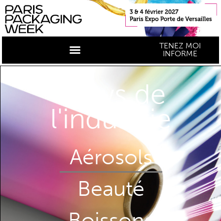
TENEZ MOI
INFORME
News de
l'industrie
Aérosols
Beauté
Boissons