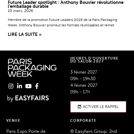
Future Leader spotlight : Anthony Bouvier révolutionne
l’emballage durable
10 mars, 2026
Membre de la promotion Future Leaders 2026 de la Paris Packaging
Week, Anthony Bouvier promeut les formats réutilisables et remet
LIRE LA SUITE »
Lynx enrichit sa collection Fine Fragrance avec des
sprays corporels gourmands
20 février, 2026
Lynx d’Unilever étend sa gamme premium Fine Fragrance avec cinq
nouveaux sprays inspirés gourmandise, gels douche et sticks, offrant 72h