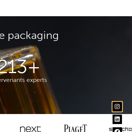
e packaging
213
+
ervenants experts