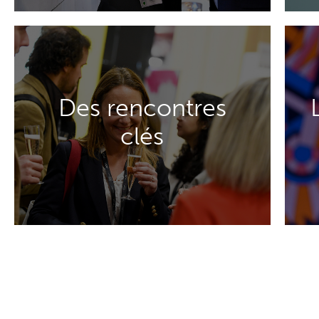
EN SAVOIR PLUS
Des rencontres
des partenariats.
clés
rencontrer, échanger et construire
Profitez d’espaces dédiés pour