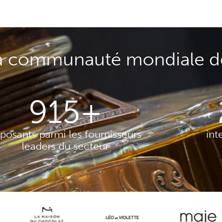
la communauté mondiale d
915
+
posants parmi les fournisseurs
int
leaders du secteur