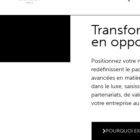
Transfo
en oppo
Positionnez votre 
redéfinissent le pa
avancées en matiè
dans le luxe, saisi
partenariats, de va
votre entreprise 
POURQUOI E