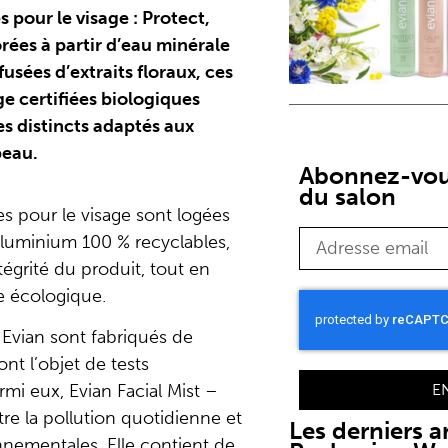
 pour le visage : Protect,
rées à partir d’eau minérale
fusées d’extraits floraux, ces
e certifiées biologiques
es distincts adaptés aux
peau.
Abonnez-vous
du salon
s pour le visage sont logées
aluminium 100 % recyclables,
ntégrité du produit, tout en
e écologique.
 Evian sont fabriqués de
nt l’objet de tests
mi eux, Evian Facial Mist –
E
re la pollution quotidienne et
Les derniers ar
nnementales. Elle contient de