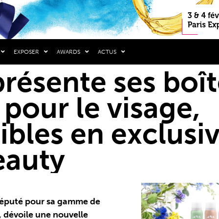
EXPOSER
AWARDS
ACTUS
présente ses boî
pour le visage,
ibles en exclusiv
eauty
 réputé pour sa gamme de
, dévoile une nouvelle