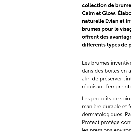
collection de brumes
Calm et Glow. Élabo
naturelle Evian et in
brumes pour le visag
offrent des avantag
différents types de 
Les brumes inventive
dans des boîtes en 
afin de préserver l’i
réduisant l’empreint
Les produits de soin
manière durable et fo
dermatologiques. Par
Protect protège cont
les pressions enviro