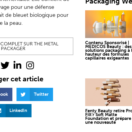
Packaging W
auvage pour une défense
rait de bleuet biologique pour
e la peau.
Contenu Sponsorisé |
LE COMPLET SUR THE METAL
MEDICOS Beauty : des
PACKAGER
solutions packaging à 
hauteur des formules
capillaires exigeantes
er cet article
book
Twitter
LinkedIn
Fenty Beauty retire Pr
Filt’r Soft Matte
Foundation et prépare
une nouveauté