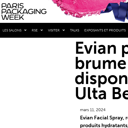
LES SALONS
RSE
VISITER
TALKS
EXPOSANTS ET PRODUITS
Evian 
brume 
dispon
Ulta B
mars 11, 2024
Evian Facial Spray,
produits hydratants