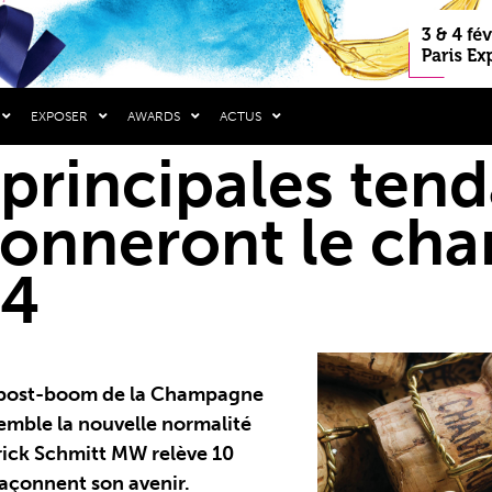
EXPOSER
AWARDS
ACTUS
 principales ten
çonneront le c
24
n post-boom de la Champagne
semble la nouvelle normalité
trick Schmitt MW relève 10
façonnent son avenir.