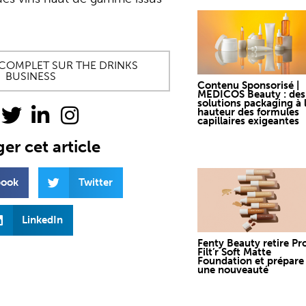
E COMPLET SUR THE DRINKS
BUSINESS
Contenu Sponsorisé |
MEDICOS Beauty : des
solutions packaging à 
hauteur des formules
capillaires exigeantes
er cet article
book
Twitter
LinkedIn
Fenty Beauty retire Pr
Filt’r Soft Matte
Foundation et prépare
une nouveauté