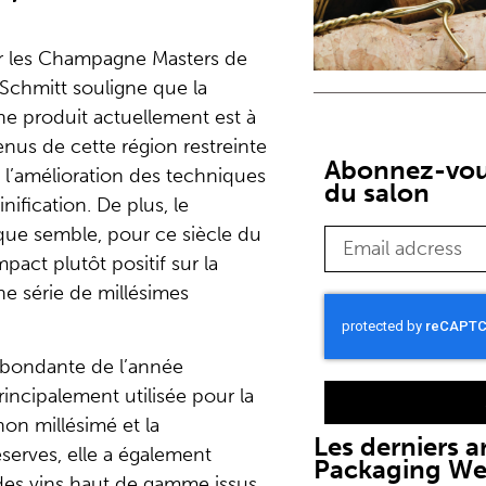
r les Champagne Masters de
 Schmitt souligne que la
e produit actuellement est à
nus de cette région restreinte
Abonnez-vous
s l’amélioration des techniques
du salon
inification. De plus, le
ue semble, pour ce siècle du
pact plutôt positif sur la
 série de millésimes
 abondante de l’année
rincipalement utilisée pour la
on millésimé et la
Les derniers ar
éserves, elle a également
Packaging W
des vins haut de gamme issus