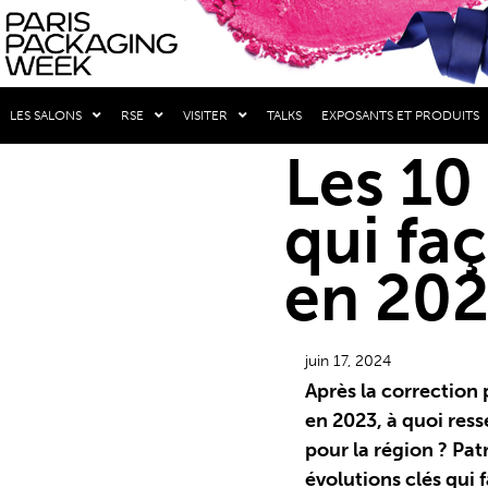
LES SALONS
RSE
VISITER
TALKS
EXPOSANTS ET PRODUITS
Les 10
qui fa
en 20
juin 17, 2024
Après la correctio
en 2023, à quoi res
pour la région ? Pa
évolutions clés qui 