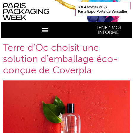
TENEZ MOI
INFORME
Terre d’Oc choisit une
solution d’emballage éco-
conçue de Coverpla