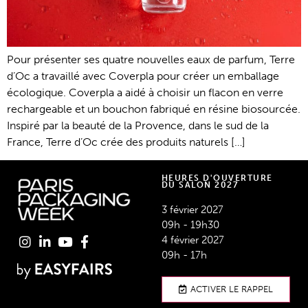
Pour présenter ses quatre nouvelles eaux de parfum, Terre
d’Oc a travaillé avec Coverpla pour créer un emballage
écologique. Coverpla a aidé à choisir un flacon en verre
rechargeable et un bouchon fabriqué en résine biosourcée.
Inspiré par la beauté de la Provence, dans le sud de la
France, Terre d’Oc crée des produits naturels […]
HEURES D'OUVERTURE
DU SALON 2027
3 février 2027
09h - 19h30
4 février 2027
09h - 17h
ACTIVER LE RAPPEL