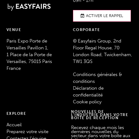
09h - 17h
ACTIVER LE RAPPEL
VENUE
CORPORATE
Paris Expo Porte de
© Easyfairs Group, 2nd
Versailles Pavillon 1,
Floor Regal House, 70
1 Place de la Porte de
London Road, Twickenham,
Versailles, 75015 Paris
TW1 3QS
France
Conditions générales &
conditions
Déclaration de
confidentialité
Cookie policy
NOUVELLES DE
EXPLORE
L'INDUSTRIE DANS VOTRE
BOÎTE DE RÉCEPTION
Accueil
Recevez chaque mois les
Preparez votre visite
dernières nouvelles du
secteur dans votre boîte aux
Contactez l'équipe