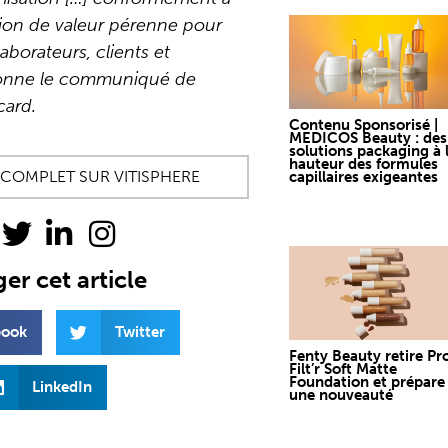
tion de valeur pérenne pour
laborateurs, clients et
tionne le communiqué de
card.
Contenu Sponsorisé |
MEDICOS Beauty : des
solutions packaging à 
hauteur des formules
E COMPLET SUR VITISPHERE
capillaires exigeantes
er cet article
book
Twitter
Fenty Beauty retire Pr
Filt’r Soft Matte
Foundation et prépare
LinkedIn
une nouveauté