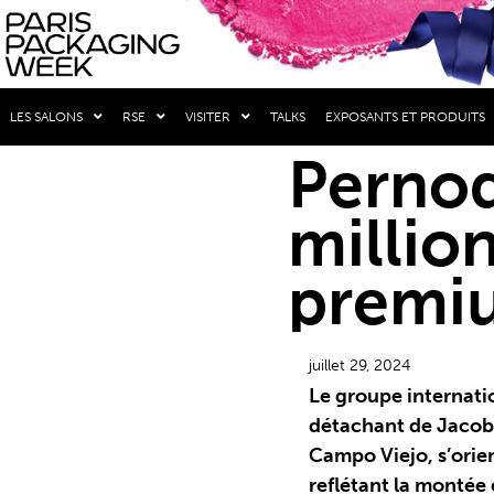
LES SALONS
RSE
VISITER
TALKS
EXPOSANTS ET PRODUITS
Pernod
million
premiu
juillet 29, 2024
Le groupe internatio
détachant de Jacob’
Campo Viejo, s’orie
reflétant la montée 