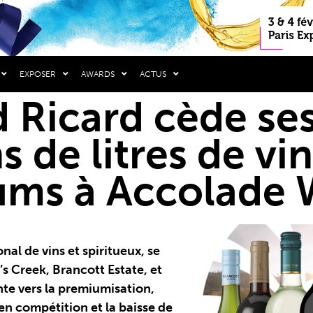
EXPOSER
AWARDS
ACTUS
 Ricard cède se
s de litres de vi
ms à Accolade 
nal de vins et spiritueux, se
s Creek, Brancott Estate, et
nte vers la premiumisation,
en compétition et la baisse de