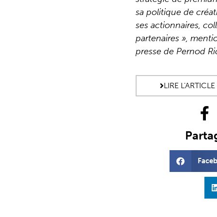
sa politique de créa
ses actionnaires, col
partenaires », men
presse de Pernod Ri
LIRE L'ARTICL
Partag
Face