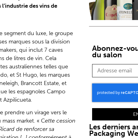
’industrie des vins de
.
 le segment du luxe, le groupe
ses marques sous la division
Abonnez-vous
akers, qui inclut 7 caves
du salon
s de litres de vin. Cela
tes australiennes telles que
ndo, et St Hugo, les marques
eleigh, Brancott Estate, et
 que les espagnoles Campo
et Azpilicueta.
e prendre un virage vers le
E
u mass market. « C
ette cession
Les derniers ar
Ricard de renforcer sa
Packaging W
misation […] conformément à