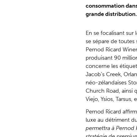
consommation dans l
grande distribution
En se focalisant sur
se sépare de toutes 
Pernod Ricard Winem
produisant 90 million
concerne les étiquet
Jacob’s Creek, Orla
néo-zélandaises Ston
Church Road, ainsi
Viejo, Ysios, Tarsus, 
Pernod Ricard affirm
luxe au détriment d
permettra à Pernod 
stratégie de premiu