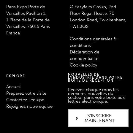
Paris Expo Porte de
© Easyfairs Group, 2nd
Versailles Pavillon 1,
Floor Regal House, 70
1 Place de la Porte de
London Road, Twickenham,
Versailles, 75015 Paris
TW1 3QS
France
Conditions générales &
conditions
Déclaration de
confidentialité
Cookie policy
NOUVELLES DE
EXPLORE
L'INDUSTRIE DANS VOTRE
BOÎTE DE RÉCEPTION
Accueil
Recevez chaque mois les
Preparez votre visite
dernières nouvelles du
secteur dans votre boîte aux
Contactez l'équipe
lettres électronique.
Rejoignez notre equipe
S'INSCRIRE
MAINTENANT