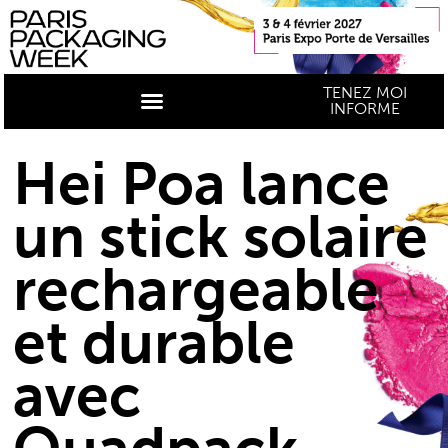
TENEZ MOI
INFORME
Hei Poa lance
un stick solaire
rechargeable
et durable
avec