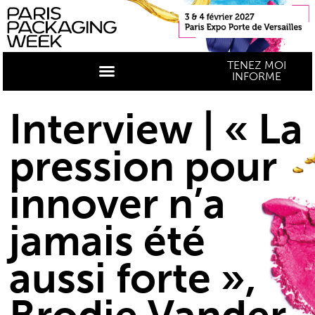
TENEZ MOI
INFORME
Interview | « La
pression pour
innover n’a
jamais été
aussi forte »,