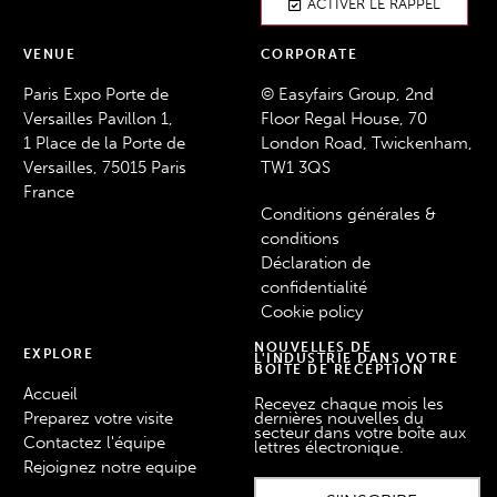
ACTIVER LE RAPPEL
VENUE
CORPORATE
Paris Expo Porte de
© Easyfairs Group, 2nd
Versailles Pavillon 1,
Floor Regal House, 70
1 Place de la Porte de
London Road, Twickenham,
Versailles, 75015 Paris
TW1 3QS
France
Conditions générales &
conditions
Déclaration de
confidentialité
Cookie policy
NOUVELLES DE
EXPLORE
L'INDUSTRIE DANS VOTRE
BOÎTE DE RÉCEPTION
Accueil
Recevez chaque mois les
Preparez votre visite
dernières nouvelles du
secteur dans votre boîte aux
Contactez l'équipe
lettres électronique.
Rejoignez notre equipe