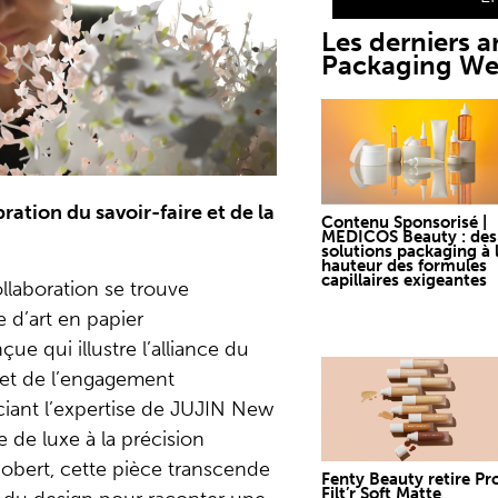
Les derniers ar
Packaging W
ration du savoir-faire et de la
Contenu Sponsorisé |
MEDICOS Beauty : des
solutions packaging à 
hauteur des formules
capillaires exigeantes
llaboration se trouve
 d’art en papier
e qui illustre l’alliance du
l et de l’engagement
ciant l’expertise de JUJIN New
e de luxe à la précision
Gobert, cette pièce transcende
Fenty Beauty retire Pr
Filt’r Soft Matte