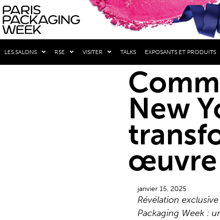
LES SALONS
RSE
VISITER
TALKS
EXPOSANTS ET PRODUITS
Commun
New Yo
transf
œuvre 
janvier 15, 2025
Révélation exclusive
Packaging Week : u