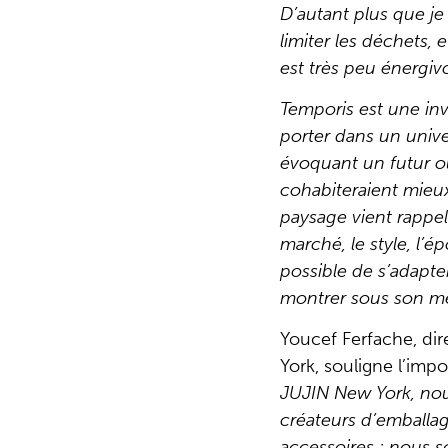
D’autant plus que je
limiter les déchets, 
est très peu énergiv
Temporis est une invi
porter dans un unive
évoquant un futur où
cohabiteraient mieux
paysage vient rappel
marché, le style, l’ép
possible de s’adapte
montrer sous son mei
Youcef Ferfache, di
York, souligne l’imp
JUJIN New York, no
créateurs d’emballag
accessoires : nous