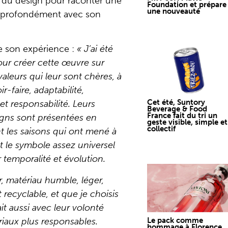
e du design pour raconter une
Foundation et prépare
une nouveauté
e profondément avec son
e son expérience :
« J’ai été
pour créer cette œuvre sur
aleurs qui leur sont chères, à
ir-faire, adaptabilité,
Cet été, Suntory
 et responsabilité. Leurs
Beverage & Food
France fait du tri un
igns sont présentées en
geste visible, simple et
collectif
t les saisons qui ont mené à
est le symbole assez universel
r temporalité et évolution.
r, matériau humble, léger,
 recyclable, et que je choisis
ait aussi avec leur volonté
Le pack comme
ériaux plus responsables.
hommage à Florence