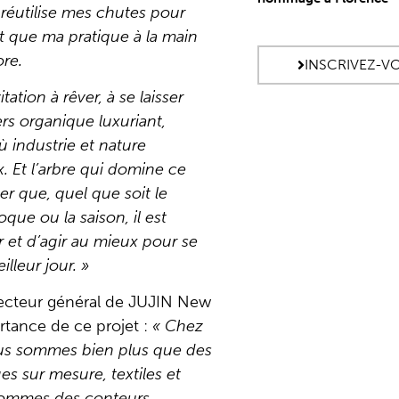
 réutilise mes chutes pour
et que ma pratique à la main
ore.
INSCRIVEZ-V
tation à rêver, à se laisser
rs organique luxuriant,
 industrie et nature
. Et l’arbre qui domine ce
er que, quel que soit le
oque ou la saison, il est
r et d’agir au mieux pour se
lleur jour. »
recteur général de JUJIN New
ortance de ce projet :
« Chez
us sommes bien plus que des
es sur mesure, textiles et
 sommes des conteurs