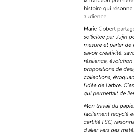
la fonction premièr
histoire qui résonn
audience.
Marie Gobert partag
sollicitée par Jujin 
mesure et parler de v
savoir créativité, savo
résilience, évolution
propositions de des
collections, évoquan
l’idée de l’arbre. C’
qui permettait de lie
Mon travail du papie
facilement recyclé et
certifié FSC, raisonn
d’aller vers des mat