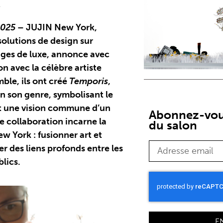
é
 2025
– JUJIN New York,
solutions de design sur
ges de luxe, annonce avec
on avec la célèbre artiste
ble, ils ont créé
Temporis
,
 son genre, symbolisant le
t une vision commune d’un
Abonnez-vous
e collaboration incarne la
du salon
w York : fusionner art et
r des liens profonds entre les
lics.
E