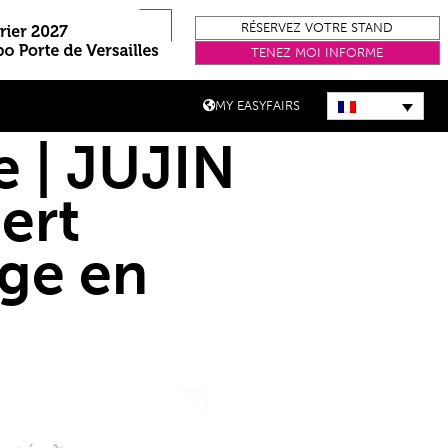
RÉSERVEZ VOTRE STAND
TENEZ MOI INFORME
MY EASYFAIRS
 | JUJIN
ert
age en