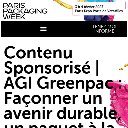
TENEZ MOI
INFORME
Contenu
Sponsorisé |
AGI Greenpac :
Façonner un
avenir durable,