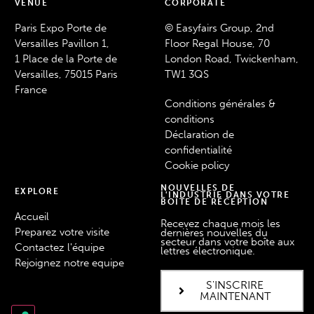
VENUE
CORPORATE
Paris Expo Porte de
© Easyfairs Group, 2nd
Versailles Pavillon 1,
Floor Regal House, 70
1 Place de la Porte de
London Road, Twickenham,
Versailles, 75015 Paris
TW1 3QS
France
Conditions générales &
conditions
Déclaration de
confidentialité
Cookie policy
NOUVELLES DE
EXPLORE
L'INDUSTRIE DANS VOTRE
BOÎTE DE RÉCEPTION
Accueil
Recevez chaque mois les
Preparez votre visite
dernières nouvelles du
secteur dans votre boîte aux
Contactez l'équipe
lettres électronique.
Rejoignez notre equipe
S'INSCRIRE
MAINTENANT