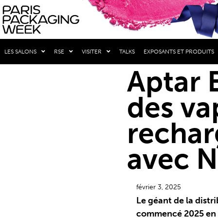
LES SALONS
RSE
VISITER
TALKS
EXPOSANTS ET PRODUITS
Aptar 
des va
rechar
avec N
février 3, 2025
Le géant de la distr
commencé 2025 en d