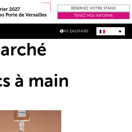
RÉSERVEZ VOTRE STAND
TENEZ MOI INFORME
MY EASYFAIRS
marché
cs à main