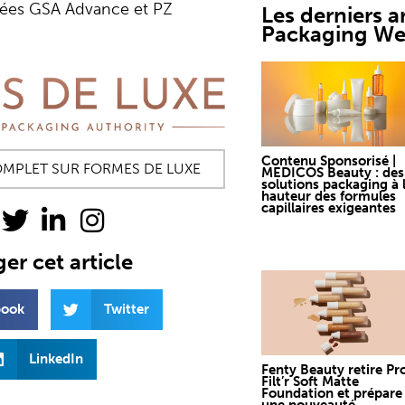
sées GSA Advance et PZ
Les derniers ar
Packaging W
Contenu Sponsorisé |
COMPLET SUR FORMES DE LUXE
MEDICOS Beauty : des
solutions packaging à 
hauteur des formules
capillaires exigeantes
er cet article
book
Twitter
LinkedIn
Fenty Beauty retire Pr
Filt’r Soft Matte
Foundation et prépare