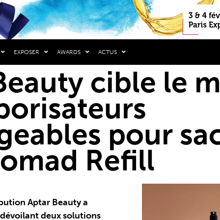
EXPOSER
AWARDS
ACTUS
Beauty cible le 
porisateurs
geables pour sa
omad Refill
ibution Aptar Beauty a
évoilant deux solutions