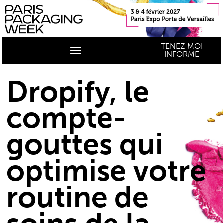
TENEZ MOI
INFORME
Dropify, le
compte-
gouttes qui
optimise votre
routine de