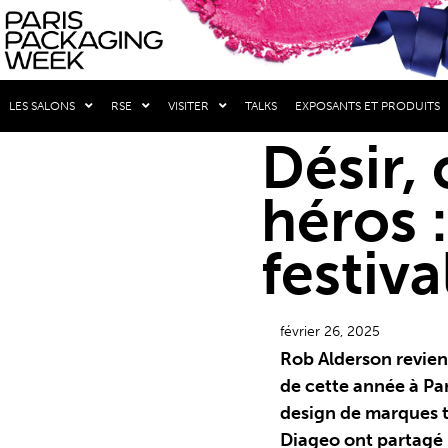
LES SALONS
RSE
VISITER
TALKS
EXPOSANTS ET PRODUITS
Désir,
héros 
festiv
février 26, 2025
Rob Alderson revient
de cette année à Par
design de marques te
Diageo ont partagé 