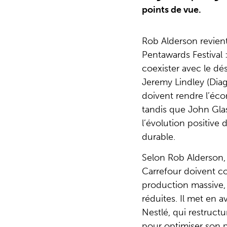
points de vue.
Rob Alderson revien
Pentawards Festival :
coexister avec le dé
Jeremy Lindley (Diag
doivent rendre l’écor
tandis que John Gl
l’évolution positive 
durable.
Selon Rob Alderson,
Carrefour doivent co
production massive,
réduites. Il met en 
Nestlé, qui restructu
pour optimiser son p