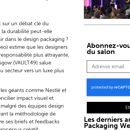
t sur un débat clé du
 la durabilité peut-elle
sir dans le design packaging ?
Abonnez-vous
eo) estime que les designers
du salon
esponsabilité plus attrayante,
asgow (VAULT49) salue
du secteur vers un luxe plus
 les géants comme Nestlé et
ncilier impact visuel et
 malgré des équipes design
E
avant la méthodologie de
Les derniers ar
re ses briefs et feedbacks
Packaging W
rocessus créatif.