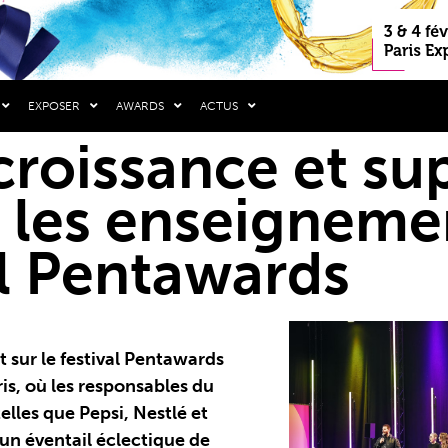
EXPOSER
AWARDS
ACTUS
 croissance et su
: les enseigneme
al Pentawards
 sur le festival Pentawards
is, où les responsables du
lles que Pepsi, Nestlé et
un éventail éclectique de