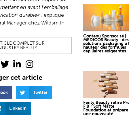
 mettant en avant l’emballage
brication durable
«
, explique
ral Manager chez Wildsmith.
Contenu Sponsorisé |
MEDICOS Beauty : des
ARTICLE COMPLET SUR
solutions packaging à 
hauteur des formules
NDUSTRY.BEAUTY
capillaires exigeantes
er cet article
book
Twitter
Fenty Beauty retire Pr
Filt’r Soft Matte
LinkedIn
Foundation et prépare
une nouveauté