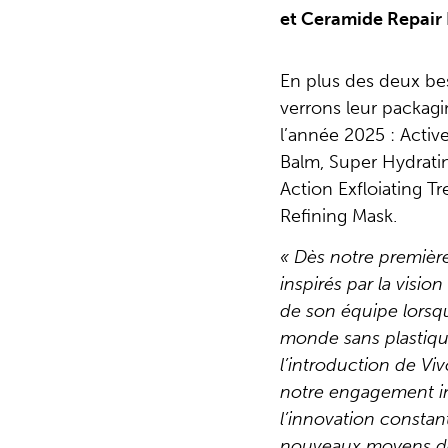
et Ceramide Repair
En plus des deux bes
verrons leur packag
l’année 2025 : Activ
Balm, Super Hydrati
Action Exfloiating T
Refining Mask.
« Dès notre premièr
inspirés par la visio
de son équipe lorsqu
monde sans plastique
l’introduction de V
notre engagement in
l’innovation constan
nouveaux moyens de