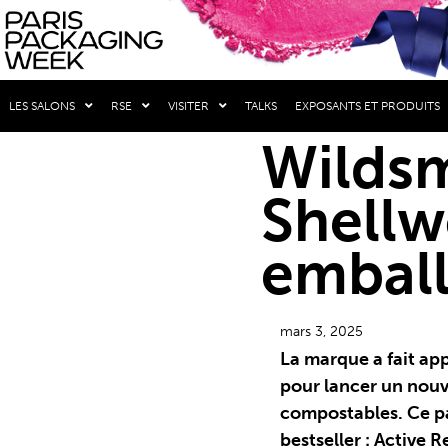
LES SALONS
RSE
VISITER
TALKS
EXPOSANTS ET PRODUITS
Wildsm
Shellw
embal
mars 3, 2025
La marque a fait app
pour lancer un nou
compostables. Ce pa
bestseller : Active