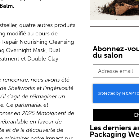
 Balm.
tseller, quatre autres produits
ing modifié au cours de
e Repair Nourishing Cleansing
Abonnez-vous
ng Overnight Mask, Dual
du salon
reatment et Double Clay
e rencontre, nous avons été
n de Shellworks et l’ingéniosité
’il s’agit de réimaginer un
. Ce partenariat et
ivomer en 2025 témoignent de
E
ébranlable en faveur de
Les derniers ar
te et de la découverte de
Packaging W
 minimiser notre impact sur