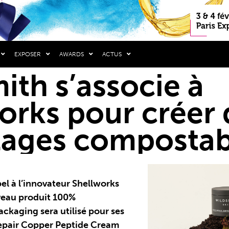
EXPOSER
AWARDS
ACTUS
ith s’associe à
orks pour créer 
lages compostab
el à l’innovateur Shellworks
veau produit 100%
ckaging sera utilisé pour ses
 Repair Copper Peptide Cream