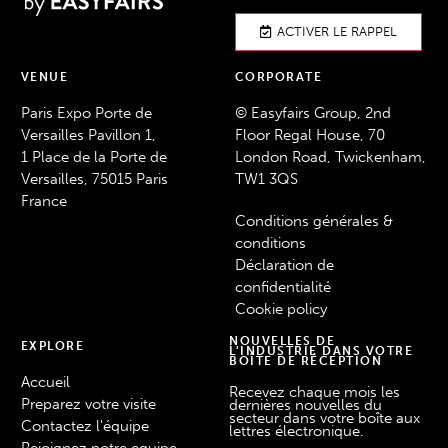
ACTIVER LE RAPPEL
VENUE
CORPORATE
Paris Expo Porte de
© Easyfairs Group, 2nd
Versailles Pavillon 1,
Floor Regal House, 70
1 Place de la Porte de
London Road, Twickenham,
Versailles, 75015 Paris
TW1 3QS
France
Conditions générales &
conditions
Déclaration de
confidentialité
Cookie policy
NOUVELLES DE
EXPLORE
L'INDUSTRIE DANS VOTRE
BOÎTE DE RÉCEPTION
Accueil
Recevez chaque mois les
Preparez votre visite
dernières nouvelles du
secteur dans votre boîte aux
Contactez l'équipe
lettres électronique.