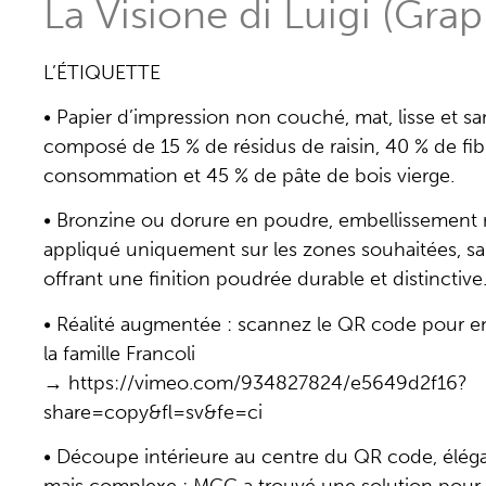
La Visione di Luigi (Gra
L’ÉTIQUETTE
• Papier d’impression non couché, mat, lisse et sa
composé de 15 % de résidus de raisin, 40 % de fib
consommation et 45 % de pâte de bois vierge.
• Bronzine ou dorure en poudre, embellissement m
appliqué uniquement sur les zones souhaitées, san
offrant une finition poudrée durable et distinctive
• Réalité augmentée : scannez le QR code pour en
la famille Francoli
→ https://vimeo.com/934827824/e5649d2f16?
share=copy&fl=sv&fe=ci
• Découpe intérieure au centre du QR code, éléga