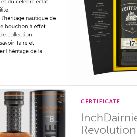
 et du célèbre éclat
lité.
 l’héritage nautique de
 le bouchon à effet
de collection.
avoir-faire et
 l’héritage de la
.
CERTIFICATE
InchDairnie
Revolution