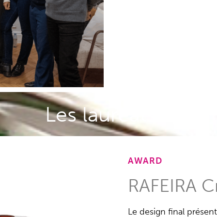
Les lauréats...
AWARD
RAFEIRA Cr
Le design final présen