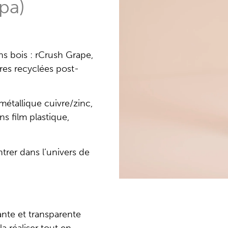
ppa)
ns bois : rCrush Grape,
res recyclées post-
étallique cuivre/zinc,
s film plastique,
.
trer dans l’univers de
nte et transparente