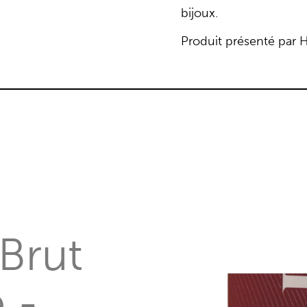
bijoux.
Produit présenté par 
on super & ultr
 Brut
 -