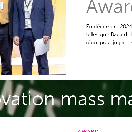
Awar
En décembre 2024,
telles que Bacardi,
réuni pour juger l
vation mass m
AWARD