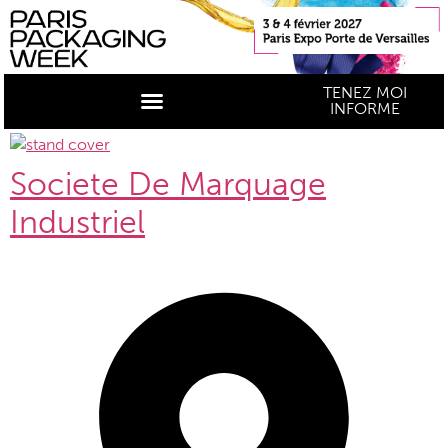
TENEZ MOI
INFORME
Societe De Marquage
Industriel