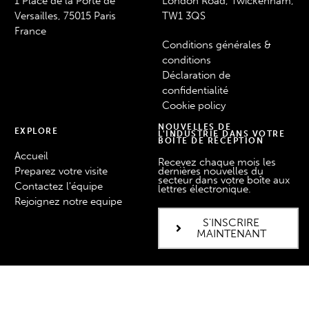
1 Place de la Porte de
London Road, Twickenham,
Versailles, 75015 Paris
TW1 3QS
France
Conditions générales &
conditions
Déclaration de
confidentialité
Cookie policy
NOUVELLES DE
EXPLORE
L'INDUSTRIE DANS VOTRE
BOÎTE DE RÉCEPTION
Accueil
Recevez chaque mois les
Preparez votre visite
dernières nouvelles du
secteur dans votre boîte aux
Contactez l'équipe
lettres électronique.
Rejoignez notre equipe
S'INSCRIRE
MAINTENANT