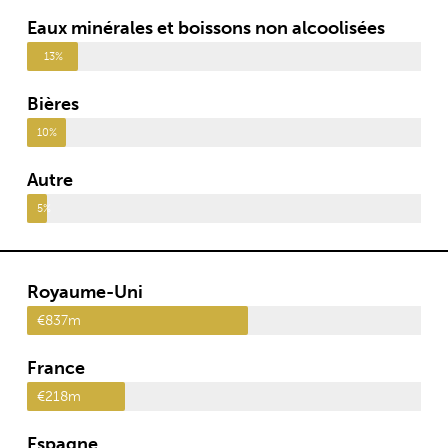
Eaux minérales et boissons non alcoolisées
13%
Bières
10%
Autre
5%
Royaume-Uni
€837m
France
€218m
Espagne