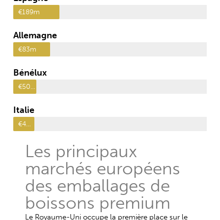
€189m
Allemagne
€83m
Bénélux
€50m
Italie
€46m
Les principaux
marchés européens
des emballages de
boissons premium
Le Royaume-Uni occupe la première place sur le