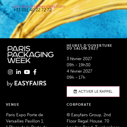
josh.brooks@easyfairs.com
+33 (0)1 40 22 72 72
HEURES D'OUVERTURE
DU SALON 2027
3 février 2027
09h - 19h30
4 février 2027
09h - 17h
ACTIVER LE RAPPEL
VENUE
CORPORATE
Paris Expo Porte de
© Easyfairs Group, 2nd
Versailles Pavillon 1,
Floor Regal House, 70