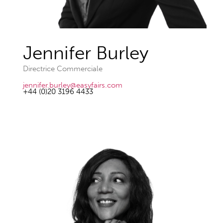
Jennifer Burley
Directrice Commerciale
jennifer.burley@easyfairs.com
+44 (0)20 3196 4433