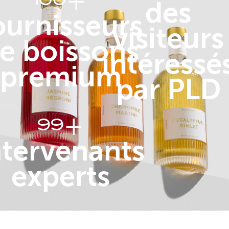
+
des
ournisseurs
visiteurs
e boissons
intéressé
premium
par PLD
+
100
ntervenants
experts