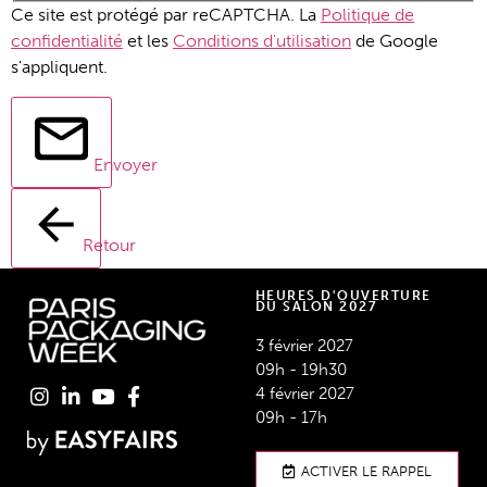
Ce site est protégé par reCAPTCHA. La
Politique de
confidentialité
et les
Conditions d'utilisation
de Google
s'appliquent.
Envoyer
Retour
HEURES D'OUVERTURE
DU SALON 2027
3 février 2027
09h - 19h30
4 février 2027
09h - 17h
ACTIVER LE RAPPEL