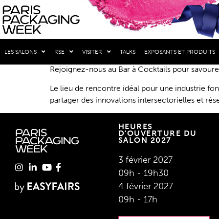
LES SALONS
RSE
VISITER
TALKS
EXPOSANTS ET PRODUITS
Rejoignez-nous au Bar à Cocktails pour savourer
Le lieu de rencontre idéal pour une industrie fon
partager des innovations intersectorielles et rés
HEURES
D'OUVERTURE DU
SALON 2027
3 février 2027
09h - 19h30
4 février 2027
09h - 17h