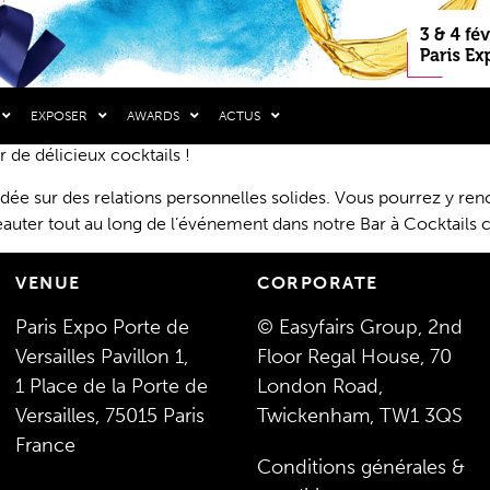
EXPOSER
AWARDS
ACTUS
 de délicieux cocktails !
dée sur des relations personnelles solides. Vous pourrez y renco
eauter tout au long de l’événement dans notre Bar à Cocktails c
VENUE
CORPORATE
Paris Expo Porte de
© Easyfairs Group, 2nd
Versailles Pavillon 1,
Floor Regal House, 70
1 Place de la Porte de
London Road,
Versailles, 75015 Paris
Twickenham, TW1 3QS
France
Conditions générales &