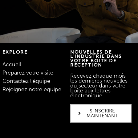
DÉCOUVREZ LES TALKS
EXPLORE
NOUVELLES DE
L'INDUSTRIE DANS
VOTRE BOÎTE DE
Accueil
RÉCEPTION
Preparez votre visite
Recevez chaque mois
les dernières nouvelles
Contactez l'équipe
du secteur dans votre
Rejoignez notre equipe
boîte aux lettres
électronique.
S'INSCRIRE
MAINTENANT