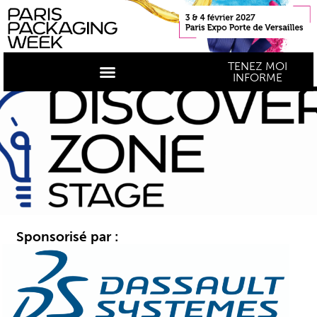
TENEZ MOI
INFORME
Sponsorisé par :