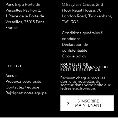
Paris Expo Porte de
© Easyfairs Group, 2nd
Versailles Pavillon 1,
Floor Regal House, 70
1 Place de la Porte de
London Road, Twickenham,
Versailles, 75015 Paris
TW1 3QS
France
Conditions générales &
conditions
Déclaration de
confidentialité
Cookie policy
NOUVELLES DE
EXPLORE
L'INDUSTRIE DANS VOTRE
BOÎTE DE RÉCEPTION
Accueil
Recevez chaque mois les
Preparez votre visite
dernières nouvelles du
secteur dans votre boîte aux
Contactez l'équipe
lettres électronique.
Rejoignez notre equipe
S'INSCRIRE
MAINTENANT