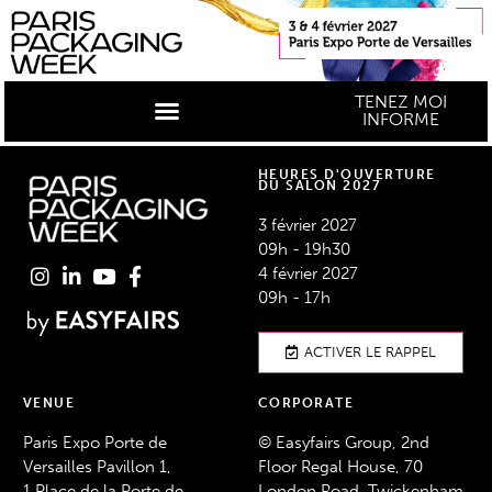
TENEZ MOI
INFORME
HEURES D'OUVERTURE
DU SALON 2027
3 février 2027
09h - 19h30
4 février 2027
09h - 17h
ACTIVER LE RAPPEL
VENUE
CORPORATE
Paris Expo Porte de
© Easyfairs Group, 2nd
Versailles Pavillon 1,
Floor Regal House, 70
1 Place de la Porte de
London Road, Twickenham,