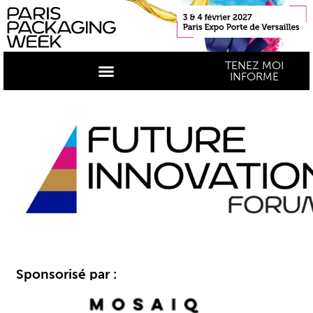
TENEZ MOI
INFORME
Sponsorisé par :