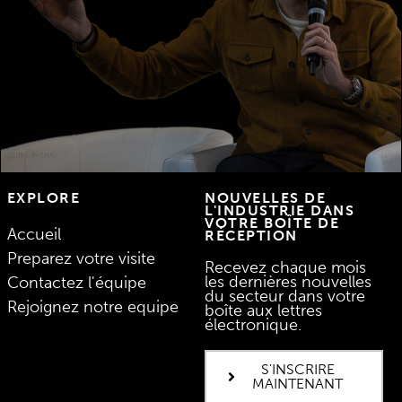
de renommée mondiale.
DÉCOUVREZ LES TALKS
EXPLORE
NOUVELLES DE
L'INDUSTRIE DANS
VOTRE BOÎTE DE
Accueil
RÉCEPTION
Preparez votre visite
Recevez chaque mois
les dernières nouvelles
Contactez l'équipe
du secteur dans votre
Rejoignez notre equipe
boîte aux lettres
électronique.
S'INSCRIRE
MAINTENANT