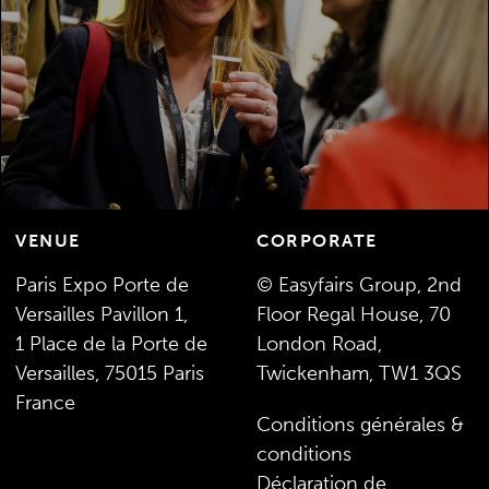
vous inspirer et à permettre vos
développements packaging.
DÈCOUVREZ LE SALON
VENUE
CORPORATE
Paris Expo Porte de
© Easyfairs Group, 2nd
Versailles Pavillon 1,
Floor Regal House, 70
1 Place de la Porte de
London Road,
Versailles, 75015 Paris
Twickenham, TW1 3QS
France
Conditions générales &
conditions
Déclaration de