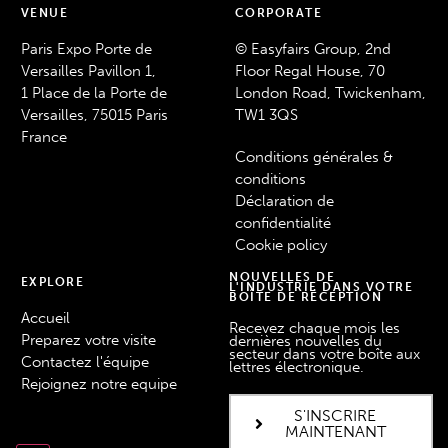
VENUE
CORPORATE
Paris Expo Porte de
© Easyfairs Group, 2nd
Versailles Pavillon 1,
Floor Regal House, 70
1 Place de la Porte de
London Road, Twickenham,
Versailles, 75015 Paris
TW1 3QS
France
Conditions générales &
conditions
Déclaration de
confidentialité
Cookie policy
NOUVELLES DE
EXPLORE
L'INDUSTRIE DANS VOTRE
BOÎTE DE RÉCEPTION
Accueil
Recevez chaque mois les
Preparez votre visite
dernières nouvelles du
secteur dans votre boîte aux
Contactez l'équipe
lettres électronique.
Rejoignez notre equipe
S'INSCRIRE
MAINTENANT