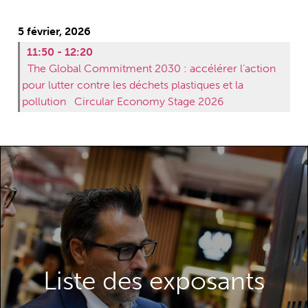
5 février, 2026
11:50 - 12:20
The Global Commitment 2030 : accélérer l’action
pour lutter contre les déchets plastiques et la
pollution
Circular Economy Stage 2026
Découvrez les exposants que vous pouvez
rencontrer à la Paris Packaging Week.
Liste des exposants