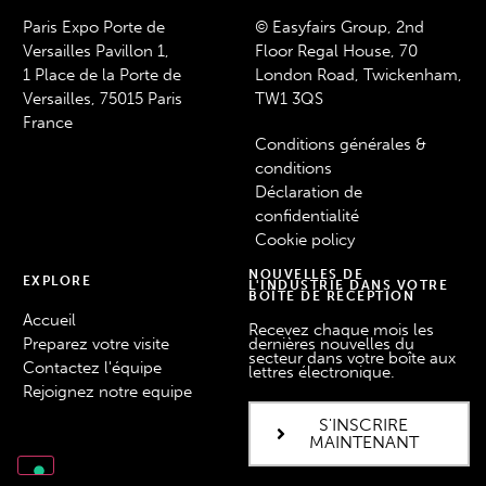
Paris Expo Porte de
© Easyfairs Group, 2nd
Versailles Pavillon 1,
Floor Regal House, 70
1 Place de la Porte de
London Road, Twickenham,
Versailles, 75015 Paris
TW1 3QS
France
Conditions générales &
conditions
Déclaration de
confidentialité
Cookie policy
NOUVELLES DE
EXPLORE
L'INDUSTRIE DANS VOTRE
BOÎTE DE RÉCEPTION
Accueil
Recevez chaque mois les
Preparez votre visite
dernières nouvelles du
secteur dans votre boîte aux
Contactez l'équipe
lettres électronique.
Rejoignez notre equipe
S'INSCRIRE
MAINTENANT