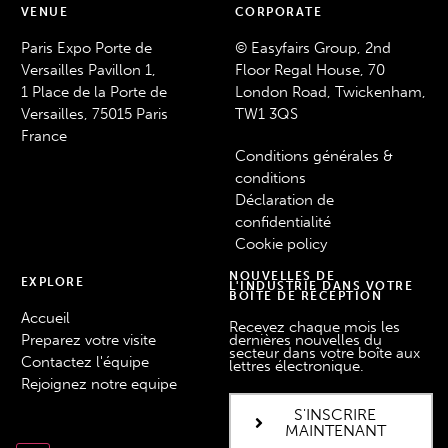
VENUE
CORPORATE
Paris Expo Porte de
© Easyfairs Group, 2nd
Versailles Pavillon 1,
Floor Regal House, 70
1 Place de la Porte de
London Road, Twickenham,
Versailles, 75015 Paris
TW1 3QS
France
Conditions générales &
conditions
Déclaration de
confidentialité
Cookie policy
NOUVELLES DE
EXPLORE
L'INDUSTRIE DANS VOTRE
BOÎTE DE RÉCEPTION
Accueil
Recevez chaque mois les
Preparez votre visite
dernières nouvelles du
secteur dans votre boîte aux
Contactez l'équipe
lettres électronique.
Rejoignez notre equipe
S'INSCRIRE
MAINTENANT