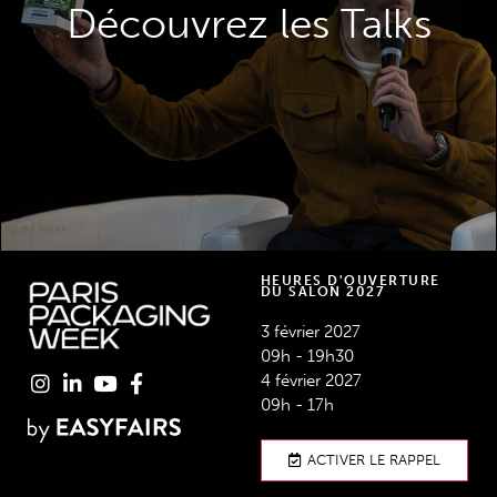
conçu en collaboration avec des marques
Découvrez les Talks
de renommée mondiale.
DÉCOUVREZ LES TALKS
HEURES D'OUVERTURE
DU SALON 2027
3 février 2027
09h - 19h30
4 février 2027
09h - 17h
ACTIVER LE RAPPEL