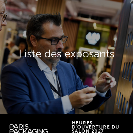
Découvrez les exposants que vous pouvez
rencontrer à la Paris Packaging Week.
Liste des exposants
LISTE DES EXPOSANTS
HEURES
D'OUVERTURE DU
SALON 2027