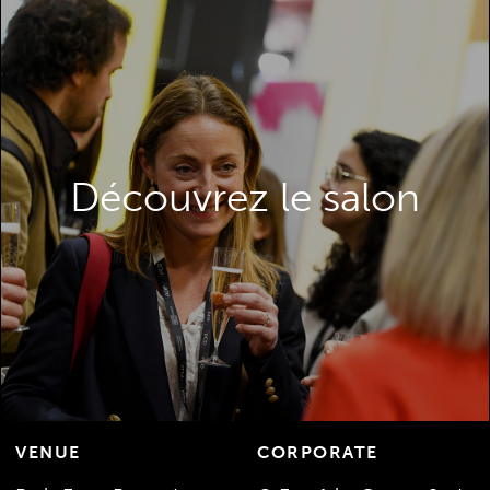
La Paris Packaging Week offre une
expérience inégalée aux visiteurs, un
contenu très pertinent, une exposition
débordant d’opportunités et des galeries
Découvrez le salon
d’innovation – tout cela pour vous aider à
vous inspirer et à permettre vos
développements packaging.
DÈCOUVREZ LE SALON
VENUE
CORPORATE