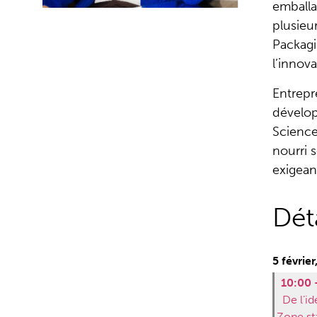
emballa
plusieu
Packagi
l’innova
Entrepr
dévelop
Science
nourri 
exigean
Dét
5 févrie
10:00 
De l’i
Zone st