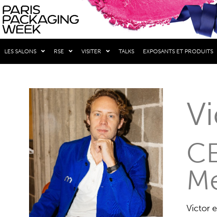
LES SALONS
RSE
VISITER
TALKS
EXPOSANTS ET PRODUITS
Vi
CE
M
Victor 