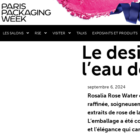
LES SALONS
RSE
VISITER
TALKS
EXPOSANTS ET PRODUITS
Le des
l’eau 
septembre 6, 2024
Rosalia Rose Water 
raffinée, soigneuse
extraits de rose de l
L’emballage a été c
et l’élégance qui ca