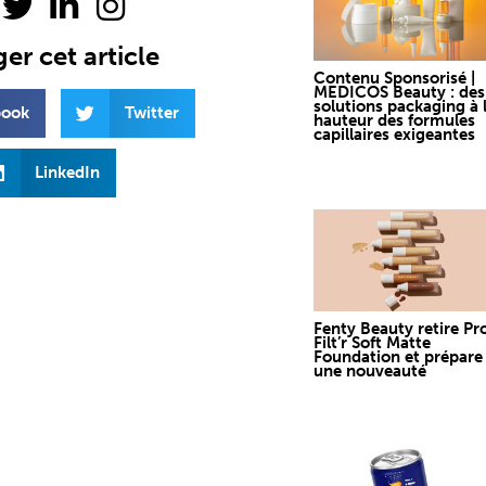
er cet article
Contenu Sponsorisé |
MEDICOS Beauty : des
solutions packaging à 
book
Twitter
hauteur des formules
capillaires exigeantes
LinkedIn
Fenty Beauty retire Pr
Filt’r Soft Matte
Foundation et prépare
une nouveauté