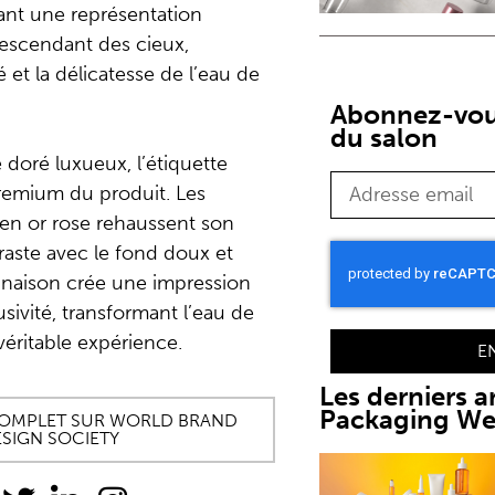
ant une représentation
escendant des cieux,
 et la délicatesse de l’eau de
Abonnez-vous
du salon
doré luxueux, l’étiquette
premium du produit. Les
 en or rose rehaussent son
traste avec le fond doux et
inaison crée une impression
sivité, transformant l’eau de
véritable expérience.
E
Les derniers ar
Packaging W
 COMPLET SUR WORLD BRAND
SIGN SOCIETY