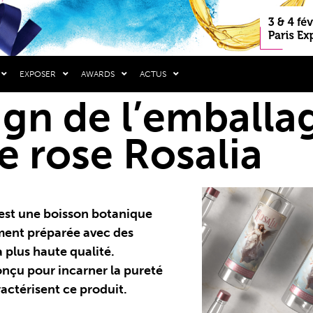
EXPOSER
AWARDS
ACTUS
ign de l’emballa
de rose Rosalia
est une boisson botanique
ment préparée avec des
a plus haute qualité.
onçu pour incarner la pureté
ractérisent ce produit.