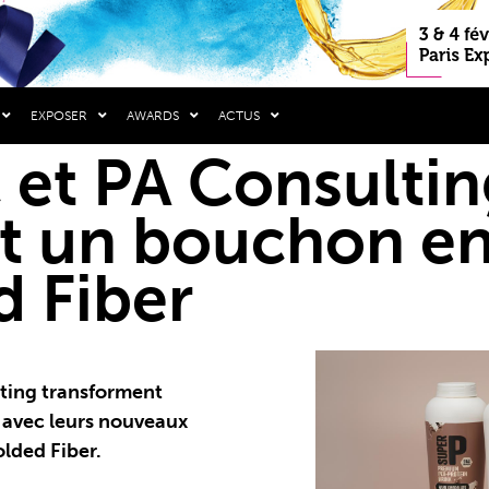
EXPOSER
AWARDS
ACTUS
 et PA Consultin
t un bouchon en
 Fiber
ting transforment
 avec leurs nouveaux
lded Fiber.