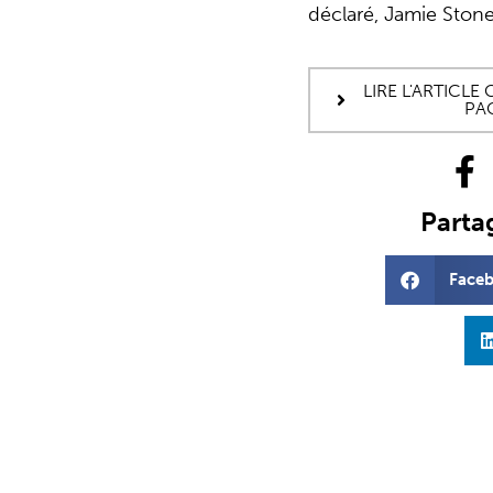
déclaré, Jamie Ston
LIRE L'ARTICL
PA
Partag
Face