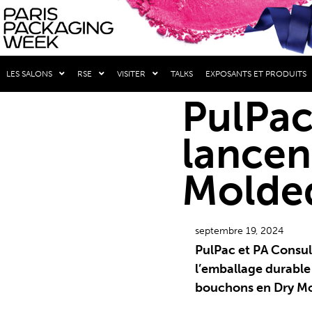
LES SALONS
RSE
VISITER
TALKS
EXPOSANTS ET PRODUITS
PulPac
lancen
Molded
septembre 19, 2024
PulPac et PA Consul
l’emballage durable
bouchons en Dry Mo