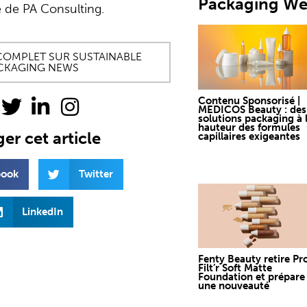
Packaging W
e de PA Consulting.
E COMPLET SUR SUSTAINABLE
CKAGING NEWS
Contenu Sponsorisé |
MEDICOS Beauty : des
solutions packaging à 
hauteur des formules
er cet article
capillaires exigeantes
book
Twitter
LinkedIn
Fenty Beauty retire Pr
Filt’r Soft Matte
Foundation et prépare
une nouveauté