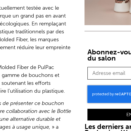
tuellement testée avec le
arque un grand pas en avant
 écologiques. En remplaçant
tique traditionnels par des
Molded Fiber, les marques
ement réduire leur empreinte
Abonnez-vous
du salon
Molded Fiber de PulPac
e gamme de bouchons et
 soutenant les efforts
 l’utilisation du plastique.
s de présenter ce bouchon
re collaboration avec le Bottle
E
d’une alternative durable et
Les derniers ar
lages à usage unique,
» a