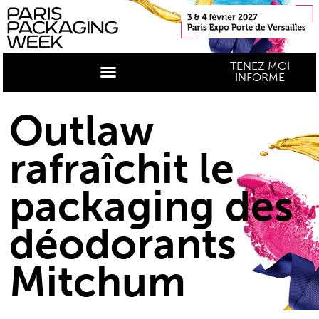
TENEZ MOI
INFORME
Outlaw
rafraîchit le
packaging des
déodorants
Mitchum