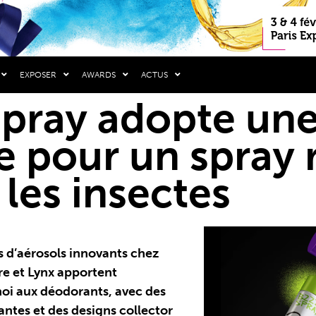
EXPOSER
AWARDS
ACTUS
pray adopte une
e pour un spray r
 les insectes
s d’aérosols innovants chez
e et Lynx apportent
rnoi aux déodorants, avec des
antes et des designs collector