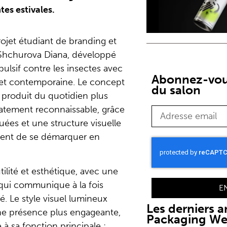
tes estivales.
ojet étudiant de branding et
 Shchurova Diana, développé
pulsif contre les insectes avec
Abonnez-vous
e et contemporaine. Le concept
du salon
 produit du quotidien plus
atement reconnaissable, grâce
ées et une structure visuelle
ttent de se démarquer en
tilité et esthétique, avec une
ui communique à la fois
E
té. Le style visuel lumineux
Les derniers ar
ne présence plus engageante,
Packaging W
e à sa fonction principale :