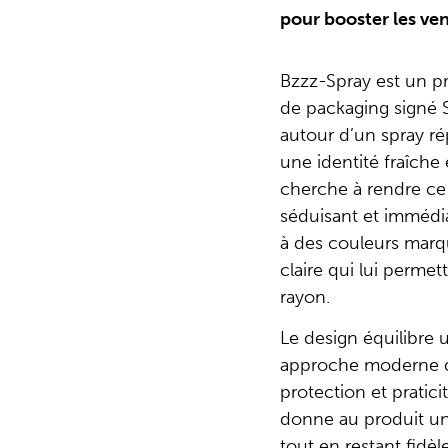
pour booster les ven
Bzzz-Spray est un pr
de packaging signé
autour d’un spray ré
une identité fraîch
cherche à rendre ce
séduisant et immédi
à des couleurs marqu
claire qui lui perme
rayon.
Le design équilibre u
approche moderne q
protection et pratici
donne au produit u
tout en restant fidèl