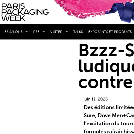
LES SALONS
RSE
VISITER
TALKS
EXPOSANTS ET PRODUITS
Bzzz-S
ludiqu
contre
juin 11, 2026
Des éditions limitée
Sure, Dove Men+Car
l’excitation du tou
formules rafraîchiss