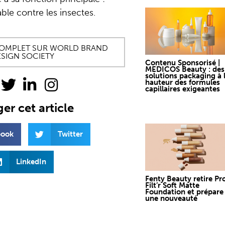
able contre les insectes.
 COMPLET SUR WORLD BRAND
SIGN SOCIETY
Contenu Sponsorisé |
MEDICOS Beauty : des
solutions packaging à 
hauteur des formules
capillaires exigeantes
er cet article
book
Twitter
LinkedIn
Fenty Beauty retire Pr
Filt’r Soft Matte
Foundation et prépare
une nouveauté