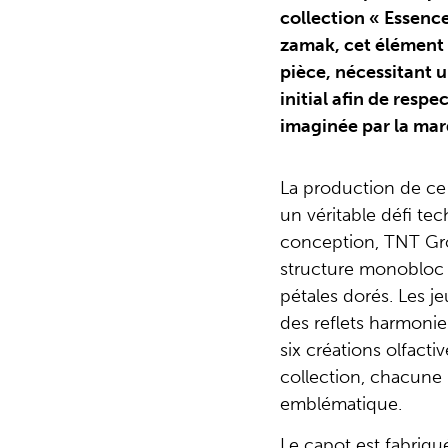
collection « Essenc
zamak, cet élément a
pièce, nécessitant 
initial afin de respe
imaginée par la ma
La production de ce
un véritable défi te
conception, TNT Gr
structure monobloc q
pétales dorés. Les j
des reflets harmoni
six créations olfact
collection, chacune 
emblématique.
Le capot est fabriqu