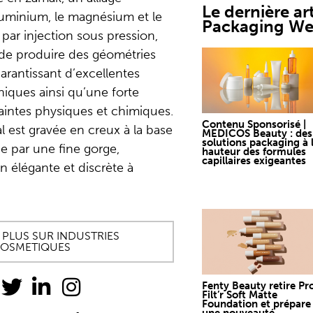
Le dernière art
’aluminium, le magnésium et le
Packaging W
 par injection sous pression,
de produire des géométries
rantissant d’excellentes
ques ainsi qu’une forte
aintes physiques et chimiques.
Contenu Sponsorisé |
l est gravée en creux à la base
MEDICOS Beauty : des
solutions packaging à 
e par une fine gorge,
hauteur des formules
capillaires exigeantes
n élégante et discrète à
 PLUS SUR INDUSTRIES
OSMETIQUES
Fenty Beauty retire Pr
Filt’r Soft Matte
Foundation et prépare