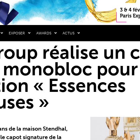
EXPOSER
AWARDS
ACTUS
oup réalise un 
 monobloc pour 
tion « Essences
uses »
ans de la maison Stendhal,
e capot signature de la