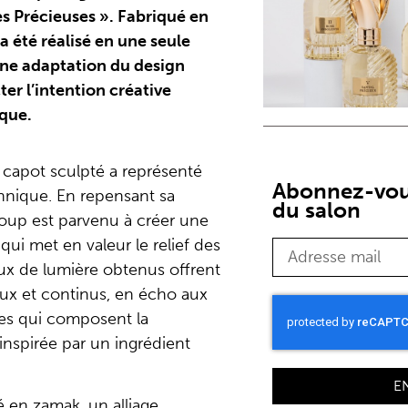
es Précieuses ». Fabriqué en
 été réalisé en une seule
une adaptation du design
cter l’intention créative
rque.
 capot sculpté a représenté
Abonnez-vous
chnique. En repensant sa
du salon
oup est parvenu à créer une
ui met en valeur le relief des
eux de lumière obtenus offrent
eux et continus, en écho aux
ives qui composent la
inspirée par un ingrédient
E
é en zamak, un alliage