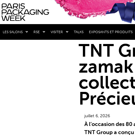
LES SALONS
RSE
VISITER
TALKS
EXPOSANTS ET PRODUITS
TNT Gr
zamak
collec
Précie
juillet 6, 2026
À l’occasion des 80 
TNT Group a conçu l