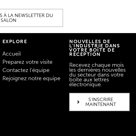
 À LA NEWSLETTER DU
SALON
EXPLORE
NOUVELLES DE
L'INDUSTRIE DANS
VOTRE BOÎTE DE
Accueil
RÉCEPTION
Preparez votre visite
Recevez chaque mois
les dernières nouvelles
Contactez l'équipe
du secteur dans votre
Rejoignez notre equipe
boîte aux lettres
électronique.
S'INSCRIRE
MAINTENANT