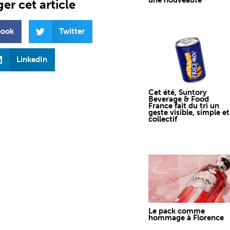
une nouveauté
er cet article
book
Twitter
LinkedIn
Cet été, Suntory
Beverage & Food
France fait du tri un
geste visible, simple et
collectif
Le pack comme
hommage à Florence