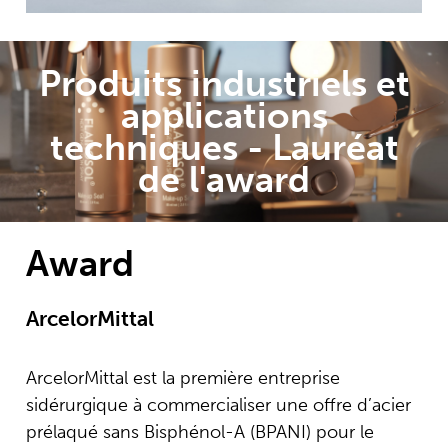
compromettant pas les matériaux
recyclables de haute qualité.
Produits industriels et
applications
techniques - Lauréat
de l'award
Award
ArcelorMittal
ArcelorMittal est la première entreprise
sidérurgique à commercialiser une offre d’acier
prélaqué sans Bisphénol-A (BPANI) pour le