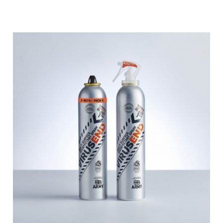
ont donc développé un nouveau
pulvérisateur à gâchette qui peut être
Virusend™ -
formulé pour nettoyer la baignoire
Pritchard
facilement et uniformément. L'exigence
pour ce produit était de développer le
Spray
pulvérisateur à gâchette avec la
structure et une forme qui peut être
Technology
déchargé en continu par n'importe qui.
Ltd.
Le brief du pack de recharge était de
créer le premier aérosol de pack de
recharge au monde. L’emballage a été
conçu pour être visiblement
impressionnant tout en ne