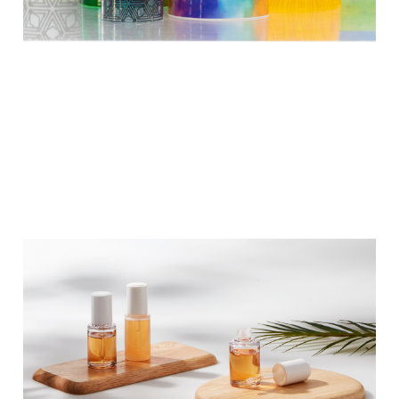
toute nouvelle machine d’impression
numérique interne, Coster est
désormais en mesure d’offrir des
surfaces décorées et des effets
graphiques sur les surfaces des
composants.
Auto
Loading Eco
Dropper -
Yonwoo
Auto Loading Eco Dropper - Tous les