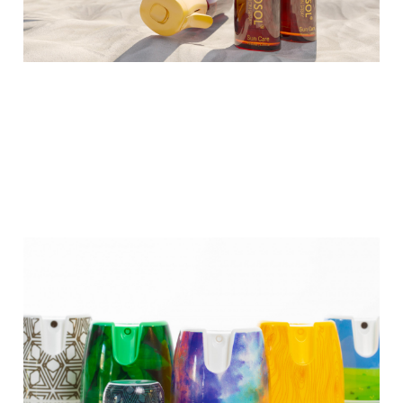
pour la distribution de liquide qui
permet aux consommateurs du marché
des soins personnels de combiner une
performance de durabilité élevée avec
une indulgence personnelle suprême.
Digital
Printing
Technology
- Coster
Group
Digital Printing Technology - Grâce à
une technologie intelligente et à une