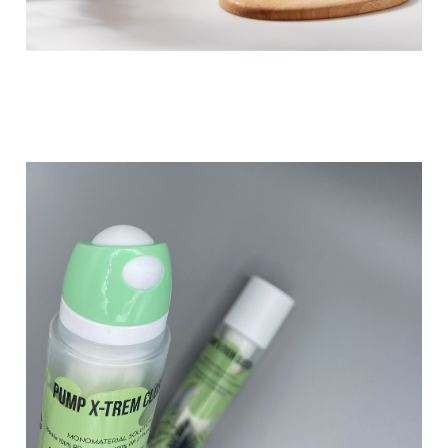
composants utilisés pour ce nouveau
distributeur sont fabriqués uniquement
à partir de polyoléfine (PP / PE) et il est
maintenant 100% recyclable et facile à
séparer pour le recyclage.
XTrem
pump - PRP
CREATION
La pompe XTrem est une pompe 100%
PP sans métal contrairement aux
pompes traditionnelles disponibles sur
le marché cosmétique. Cette pompe