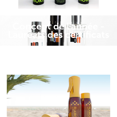
Concept de l'année -
Lauréats des certificats
Flairosol -
AFA
Dispensing
Flairosol- Le système Flairosol est une
technologie de pulvérisation innovante