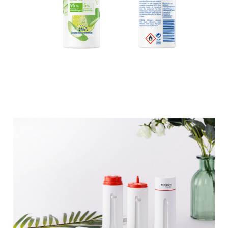
Le format « Ecodeo » utilise une
technologie de valve brevetée
supérieure de Salvalco. Il permet de
remplacer le propane et le butane par
de l’azote respectueux de
l’environnement sans sacrifier les
performances de pulvérisation
Tension
d’aérosols.
Body -
Yonwoo
Tension Body - Il s’agit d’un emballage
sans air qui peut distribuer le produit
cosmétique en poussant la bouteille