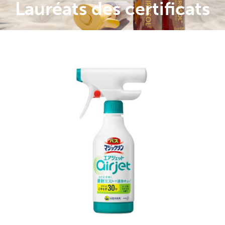
Lauréats des certificats
Air Jet
(Continuous
discharged
trigger
sprayer) -
KAO
Corporation
L'objectif de cette conception était de
faciliter le nettoyage de la baignoire. Ils