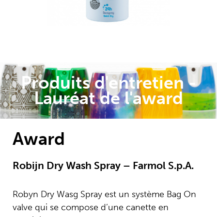
Cien pure&fresh Deodorant (male &
female) La marque Cien voulait une
toute nouvelle canette avec les
dernières solutions durables
disponibles dans les boîtiers d'aérosols.
Réduction du poids, utilisation de la
Produits d'entretien -
PCR, laques, vernis et encres durables.
Lauréat de l'award
Award
Robijn Dry Wash Spray – Farmol S.p.A.
Robyn Dry Wasg Spray est un système Bag On
valve qui se compose d’une canette en