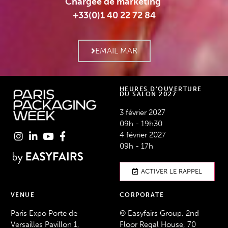
Chargée de marketing
+33(0)1 40 22 72 84
EMAIL MAR
HEURES D'OUVERTURE
DU SALON 2027
3 février 2027
09h - 19h30
4 février 2027
09h - 17h
ACTIVER LE RAPPEL
VENUE
CORPORATE
Paris Expo Porte de
© Easyfairs Group, 2nd
Versailles Pavillon 1,
Floor Regal House, 70