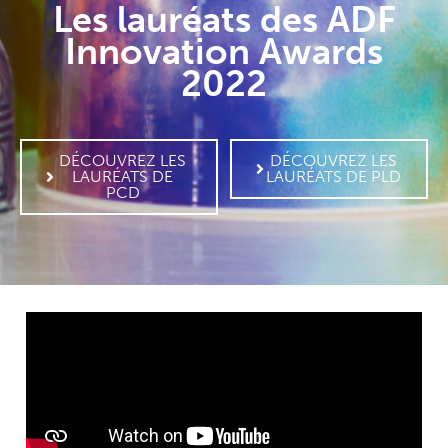
Les lauréats des ADF
Innovation Awards
2022
DÉCOUVREZ LES
DÉCOUVREZ LES
LAURÉATS DE
LAURÉATS DE PLD
PCD