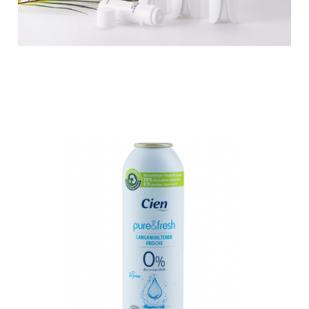
extérieure vers l’intérieur plutôt que de
pousser l’actionneur comme le fait
Cien
l’emballage typique.
pure&fresh
Deodorant
(male &
female) -
TUBEX
GmbH