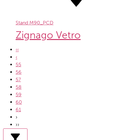
Stand
M90_PCD
Zignago Vetro
‹‹
‹
55
56
57
58
59
60
61
›
››