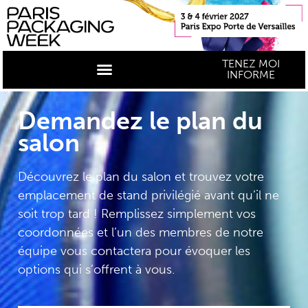
TENEZ MOI
INFORME
Demandez le plan du
salon
Découvrez le plan du salon et trouvez votre
emplacement de stand privilégié avant qu’il ne
soit trop tard ! Remplissez simplement vos
coordonnées et l’un des membres de notre
équipe vous contactera pour évoquer les
options qui s’offrent à vous.