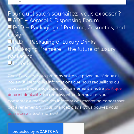
Pour quel salon souhaitez-vous exposer ?
ADF – Aerosol & Dispensing Forum
PCD – Packaging of Perfume, Cosmetics, and
Design
PLD – Packaging of Luxury Drinks
Packaging Première – the future of luxury
packaging
Indécis
Chez Easyfairs, nous prenons votre vie privée au sérieux et
nous n'utiliserons les informations que nous recueillons ou
recevons à votre sujet que conformément à notre
politique
de confidentialité
. En remplissant ce formulaire, vous
consentez à recevoir des informations marketing concernant
cet événement. Si vous changez d'avis, vous pouvez vous
désinscrire
à tout moment.