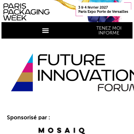
TENEZ MOI
INFORME
Sponsorisé par :