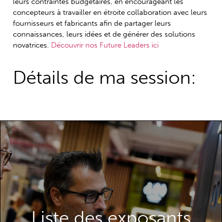
leurs contraintes budgétaires, en encourageant les
concepteurs à travailler en étroite collaboration avec leurs
fournisseurs et fabricants afin de partager leurs
connaissances, leurs idées et de générer des solutions
novatrices.
Découvrir nos Future Leaders ici
Détails de ma session:
Découvrez les exposants que vous pouvez
rencontrer à la Paris Packaging Week.
Liste des exposants