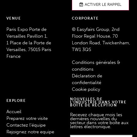
ACTIVER LE RAPPEL
VENUE
CORPORATE
Paris Expo Porte de
© Easyfairs Group, 2nd
Versailles Pavillon 1,
Floor Regal House, 70
1 Place de la Porte de
London Road, Twickenham,
Versailles, 75015 Paris
TW1 3QS
France
Conditions générales &
conditions
Déclaration de
confidentialité
Cookie policy
NOUVELLES DE
EXPLORE
L'INDUSTRIE DANS VOTRE
BOÎTE DE RÉCEPTION
Accueil
Recevez chaque mois les
Preparez votre visite
dernières nouvelles du
secteur dans votre boîte aux
Contactez l'équipe
lettres électronique.
Rejoignez notre equipe